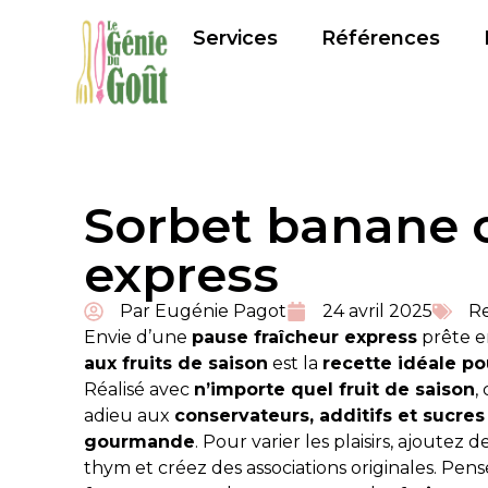
Services
Références
Sorbet banane 
express
Par
Eugénie Pagot
24 avril 2025
R
Envie d’une
pause fraîcheur express
prête 
aux fruits de saison
est la
recette idéale po
Réalisé avec
n’importe quel fruit de saison
,
adieu aux
conservateurs, additifs et sucres 
gourmande
. Pour varier les plaisirs, ajoutez d
thym et créez des associations originales. Pen