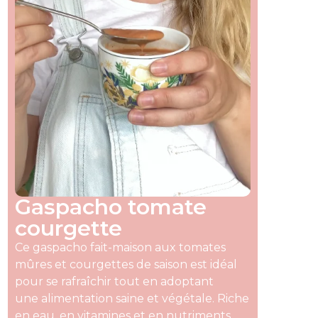
Gaspacho tomate
courgette
Ce gaspacho fait-maison aux tomates
mûres et courgettes de saison est idéal
pour se rafraîchir tout en adoptant
une alimentation saine et végétale. Riche
en eau, en vitamines et en nutriments