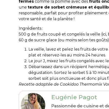
fermes
comme la pomme avec des
fruits on
une
texture de sorbet crémeuse et équili
responsable, parfait pour profiter pleinement
votre santé et de la planète !
Ingrédients :
500 g de fruits coupé et congelés la veille (ici
60 g de sucre glace (ou moins selon tes goûts
La veille, lavez et pelez les fruits de vot
plat et réservez-les au moins 24 heures.
Le jour J, mixez les fruits congelés avec l
Débarrassez dans un récipient hermétiqu
dégustation. Sortez le sorbet 5 à 10 minu
sorbet soit plus onctueuse et donc plus fac
Recette adaptée de Cookidoo Thermomix Vorw
Eugénie Pagot
Passionnée de cuisine et de