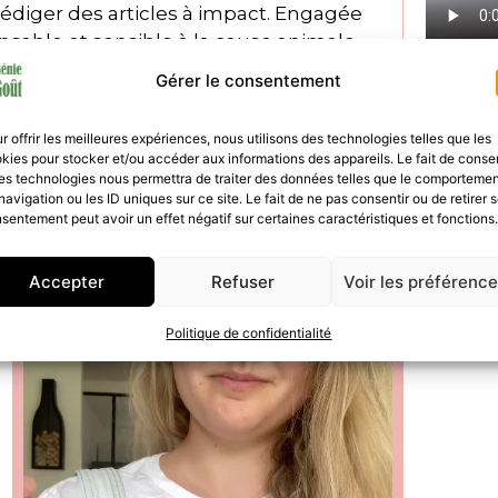
diger des articles à impact. Engagée
able et sensible à la cause animale,
 un levier essentiel pour une transition
Gérer le consentement
r offrir les meilleures expériences, nous utilisons des technologies telles que les
 aussi
kies pour stocker et/ou accéder aux informations des appareils. Le fait de consen
es technologies nous permettra de traiter des données telles que le comporteme
navigation ou les ID uniques sur ce site. Le fait de ne pas consentir ou de retirer 
sentement peut avoir un effet négatif sur certaines caractéristiques et fonctions.
Accepter
Refuser
Voir les préférenc
Politique de confidentialité