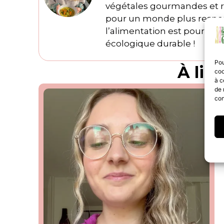
végétales gourmandes et ré
pour un monde plus respons
l’alimentation est pour moi
écologique durable !
Pou
À lire
coo
à c
de 
con