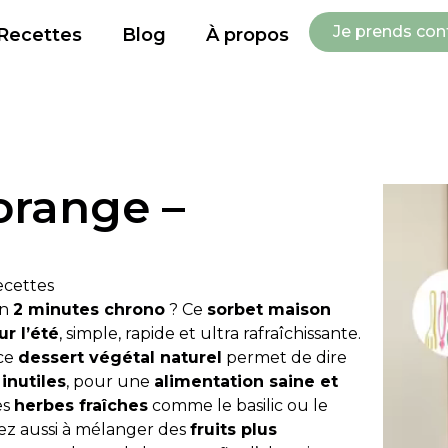
Je prends con
Recettes
Blog
À propos
orange –
ecettes
en
2 minutes chrono
? Ce
sorbet maison
ur l’été
, simple, rapide et ultra rafraîchissante.
 ce
dessert végétal naturel
permet de dire
inutiles
, pour une
alimentation saine et
es
herbes fraîches
comme le basilic ou le
sez aussi à mélanger des
fruits plus