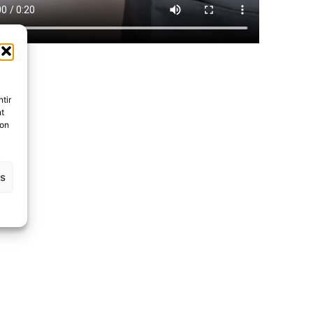
tir
nt
son
es