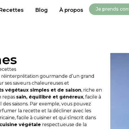
Je prends con
Recettes
Blog
À propos
mes
ecettes
 réinterprétation gourmande d’un grand
r ses saveurs chaleureuses et
ts végétaux simples et de saison
, riche en
n repas
sain, équilibré et généreux
, facile à
fil des saisons. Par exemple, vous pouvez
fumer la recette et la décliner avec les
aine, facile à cuisiner et qui s’inscrit dans
cuisine végétale
respectueuse de la