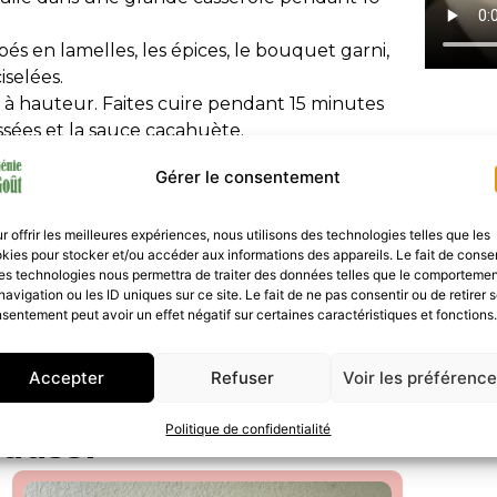
és en lamelles, les épices, le bouquet garni,
iselées.
 à hauteur. Faites cuire pendant 15 minutes
ssées et la sauce cacahuète.
erk, à faire avec ou sans Thermomix.
Gérer le consentement
r offrir les meilleures expériences, nous utilisons des technologies telles que les
kies pour stocker et/ou accéder aux informations des appareils. Le fait de consen
s mots, j’aime créer des recettes
es technologies nous permettra de traiter des données telles que le comporteme
navigation ou les ID uniques sur ce site. Le fait de ne pas consentir ou de retirer 
diger des articles à impact. Engagée
sentement peut avoir un effet négatif sur certaines caractéristiques et fonctions.
able et sensible à la cause animale,
 un levier essentiel pour une transition
Accepter
Refuser
Voir les préférenc
Politique de confidentialité
 aussi