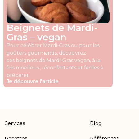
Beignets de Mardi-
Gras – vegan
Pour célébrer Mardi-Gras ou pour les
goûters gourmands, découvrez
ces beignets de Mardi-Gras vegan, à la
fois moelleux, réconfortants et faciles à
préparer.
Je découvre l'article
Services
Blog
Recettes
Références