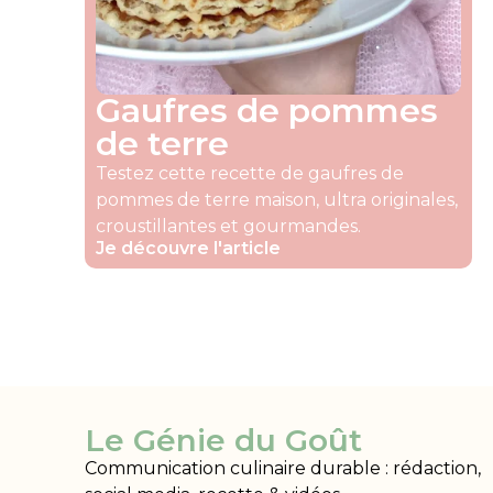
Gaufres de pommes
de terre
Testez cette recette de gaufres de
pommes de terre maison, ultra originales,
croustillantes et gourmandes.
Je découvre l'article
Le Génie du Goût
Communication culinaire durable : rédaction,