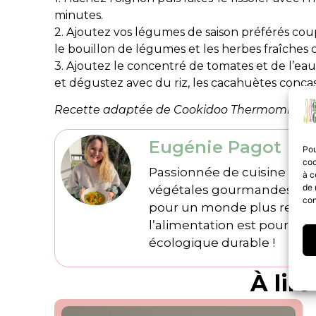
minutes.
2. Ajoutez vos légumes de saison préférés coup
le bouillon de légumes et les herbes fraîches c
3. Ajoutez le concentré de tomates et de l’eau
et dégustez avec du riz, les cacahuètes conca
Recette adaptée de Cookidoo Thermomix Vorw
Eugénie Pagot
Pou
coo
Passionnée de cuisine et de
à c
de 
végétales gourmandes et ré
con
pour un monde plus respons
l’alimentation est pour moi
écologique durable !
À lire