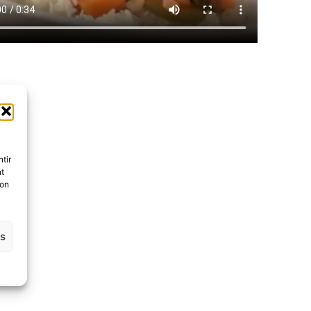
tir
nt
son
es