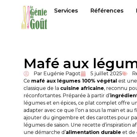
Services
Références
Mafé aux légu
Par
Eugénie Pagot
5 juillet 2025
R
Ce
mafé aux légumes 100% végétal
est une
classique de la
cuisine africaine
, reconnu pou
réconfortantes. Préparée à partir d’
ingrédien
légumes et en épices, ce plat complet offre u
adapter avec ce que l’on a sous la main et au 
ajouter du gingembre et des carottes pour par
légumes de saison. Une recette d’inspiration afric
une démarche d’
alimentation durable
et de