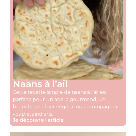
Naans à l’ail
Cette recette simple de naans à l’ail est
parfaite pour un apéro gourmand, un
brunch, un dîner végétal ou accompagner
vos plats indiens.
Je découvre l'article