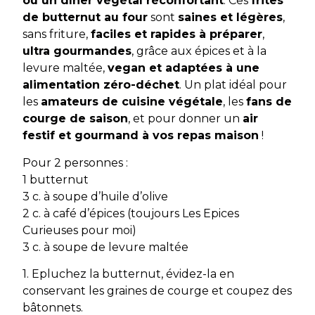
ou un dîner végétal réconfortant
. Ces
frites
de butternut au four
sont
saines et légères
,
sans friture,
faciles et rapides à préparer
,
ultra gourmandes
, grâce aux épices et à la
levure maltée,
vegan et adaptées à une
alimentation zéro-déchet
. Un plat idéal pour
les
amateurs de cuisine végétale
, les
fans de
courge de saison
, et pour donner un
air
festif et gourmand à vos repas maison
!
Pour 2 personnes :
1 butternut
3 c. à soupe d’huile d’olive
2 c. à café d’épices (toujours Les Epices
Curieuses pour moi)
3 c. à soupe de levure maltée
1. Epluchez la butternut, évidez-la en
conservant les graines de courge et coupez des
bâtonnets.