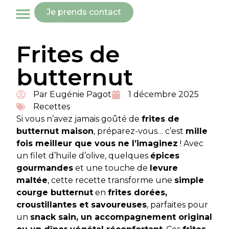
Je prends contact
Frites de
butternut
Par
Eugénie Pagot
1 décembre 2025
Recettes
Si vous n’avez jamais goûté de
frites de
butternut maison
, préparez-vous… c’est
mille
fois meilleur que vous ne l’imaginez
! Avec
un filet d’huile d’olive, quelques
épices
gourmandes
et une touche de
levure
maltée
, cette recette transforme une
simple
courge butternut
en
frites dorées,
croustillantes et savoureuses
, parfaites pour
un
snack sain, un accompagnement original