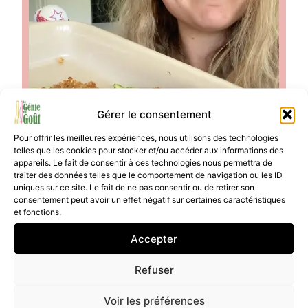
Gérer le consentement
Pour offrir les meilleures expériences, nous utilisons des technologies
telles que les cookies pour stocker et/ou accéder aux informations des
appareils. Le fait de consentir à ces technologies nous permettra de
traiter des données telles que le comportement de navigation ou les ID
uniques sur ce site. Le fait de ne pas consentir ou de retirer son
consentement peut avoir un effet négatif sur certaines caractéristiques
Courgette farcie au
et fonctions.
quinoa et paprika fumé
Accepter
c’est le moment parfait pour réaliser
cette courgette farcie au quinoa et paprika
Refuser
fumé, une recette végétale simple,
nourrissante et savoureuse. Ici, rien ne se
Voir les préférences